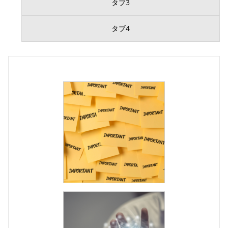
タブ3
タブ4